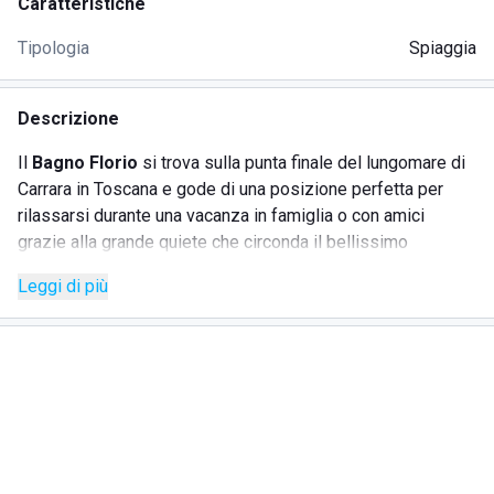
Caratteristiche
Tipologia
Spiaggia
Descrizione
Il
Bagno Florio
si trova sulla punta finale del lungomare di
Carrara in Toscana e gode di una posizione perfetta per
rilassarsi durante una vacanza in famiglia o con amici
grazie alla grande quiete che circonda il bellissimo
panorama del lido di Marina di Carrara con la sua sabbia
Leggi di più
fine e l'acqua limpida.
Lo stabilimento offre a tutti i suoi ospiti un
servizio di
accoglienza
con personale ampiamente formato per
soddisfare tutte le necessità del cliente.
All'interno del Bagno Florio è possibile il
noleggio di
ombrelloni e lettini
sia nella formula giornaliera che
settimanale a seconda della vostra scelta.
Inoltre, l'intero lido mette a disposizione
wifi gratuito
ad