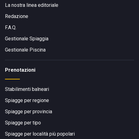
famosa
Forte dei Marmi
o il Monastero Santa Croce con la
La nostra linea editoriale
sua ampia area naturalistica e il
punto panoramico di
Punta Corvo.
Redazione
F.A.Q.
Gestionale Spiaggia
Gestionale Piscina
Prenotazioni
COME RAGGIUNGERE BAGNO FLORIO
Stabilimenti balneari
Spiagge per regione
Spiagge per provincia
Spiagge per tipo
Spiagge per località più popolari