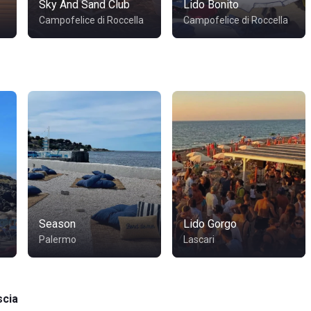
Sky And Sand Club
Lido Bonito
Campofelice di Roccella
Campofelice di Roccella
Season
Lido Gorgo
Palermo
Lascari
scia