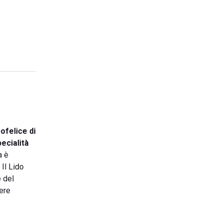
felice di
ecialità
a è
 Il Lido
e del
ere