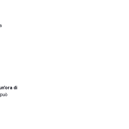
a
un'ora di
 può