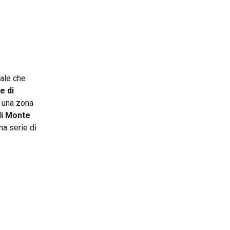
ale che
e di
a una zona
di Monte
una serie di