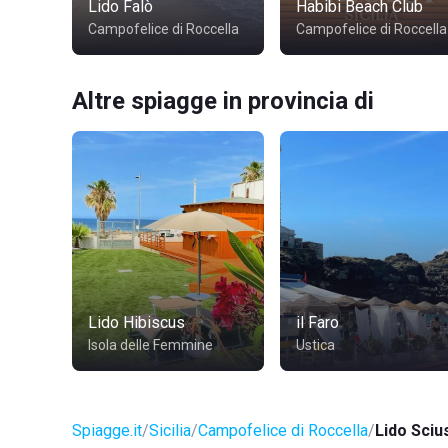
Lido Falò
Habibi Beach Club
Campofelice di Roccella
Campofelice di Roccella
Altre spiagge in provincia di
Lido Hibiscus
il Faro
Isola delle Femmine
Ustica
Spiagge.it
Sicilia
Campofelice di Roccella
Lido Sciu