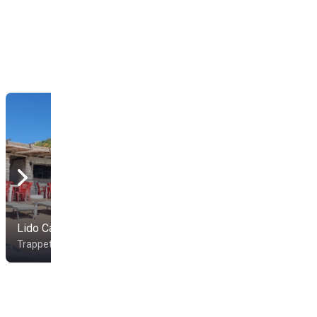
Lido Casello
Lido Sirenetta
Trappeto
Isola delle Femmine