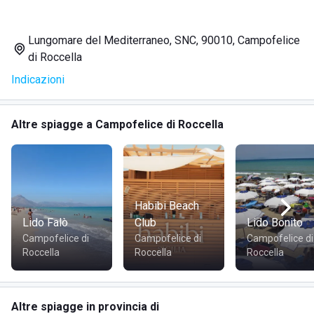
Lungomare del Mediterraneo, SNC, 90010, Campofelice
di Roccella
Indicazioni
Altre spiagge a Campofelice di Roccella
Habibi Beach
Lido Falò
Club
Lido Bonito
Campofelice di
Campofelice di
Campofelice di
Roccella
Roccella
Roccella
Altre spiagge in provincia di