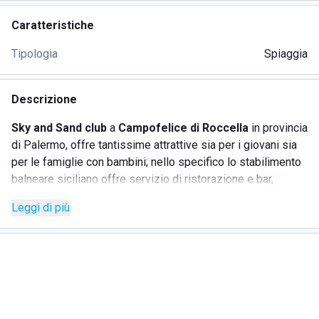
Caratteristiche
Tipologia
Spiaggia
Descrizione
Sky and Sand club
a
Campofelice di Roccella
in provincia
di Palermo, offre tantissime attrattive sia per i giovani sia
per le famiglie con bambini; nello specifico lo stabilimento
balneare siciliano offre servizio di ristorazione e bar,
pertanto chiunque si trova sul posto non deve pensare a
Leggi di più
dove fare degli spuntini o mangiare, in più i clienti possono
usufruire anche del wifi; all'interno del lido, inoltre, c'è
l'opportunità di giocare a carte e di partecipare alle attività
di animazione in modo da poter avere il massimo
divertimento. Infine, il lido Sky and Sand club permette
l'accesso ai disabili, pertanto
è perfetto davvero per
tutti.