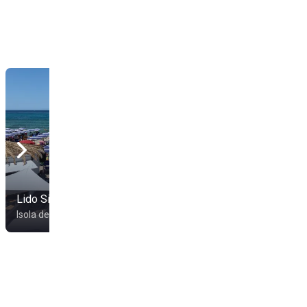
Lido Sirenetta
Lido Bellavista
Isola delle Femmine
Isola delle Femmine