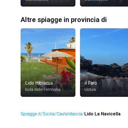
Altre spiagge in provincia di
Lido Hibiscus
il Faro
Isola delle Femmine
Ustica
Spiagge.it
Sicilia
Casteldaccia
Lido La Navicella