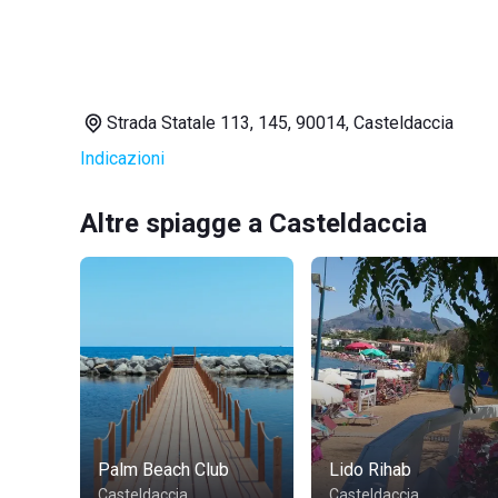
Strada Statale 113, 145, 90014, Casteldaccia
Indicazioni
Altre spiagge a Casteldaccia
Palm Beach Club
Lido Rihab
Casteldaccia
Casteldaccia