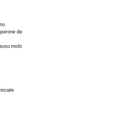
mo.
 sperone da
 sono molti
inciale