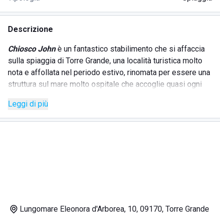
Descrizione
Chiosco John
è un fantastico stabilimento che si affaccia
sulla spiaggia di Torre Grande, una località turistica molto
nota e affollata nel periodo estivo, rinomata per essere una
struttura sul mare molto ospitale che accoglie quasi ogni
anno manifestazioni, festival, musicisti e tanto altro.
Leggi di più
L'intrattenimento e il divertimento al
Chiosco John
non
mancano mai. Ai visitatori è offerto un ottimo servizio, che
si nota nella professionalità, nella gentilezza e
nell'accoglienza che caratterizzano il personale della
struttura, sempre pronto e disponibile a rispondere alle
richieste della clientela.
Il
Chiosco John
si contraddistingue grazie alla sua struttura
Lungomare Eleonora d'Arborea, 10, 09170, Torre Grande
di legno molto raffinata e accogliente. Tra i vari servizi