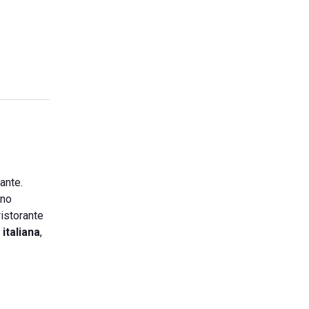
ante.
ono
ristorante
italiana
,