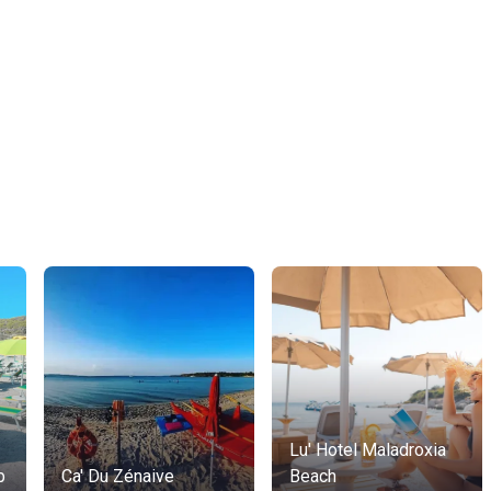
Lu' Hotel Maladroxia
b
Ca' Du Zénaive
Beach