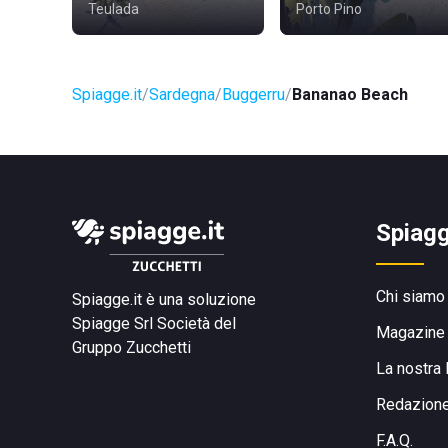
Teulada
Porto Pino
Spiagge.it
Sardegna
Buggerru
Bananao Beach
Spiagg
Chi siamo
Spiagge.it è una soluzione
Spiagge Srl
Società del
Magazine
Gruppo Zucchetti
La nostra 
Redazion
F.A.Q.