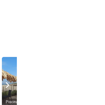
Piscinas Beach Club
Le Bouganville