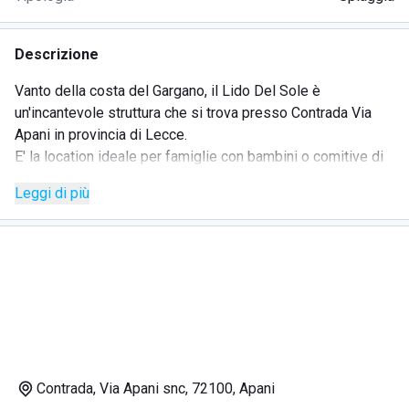
Descrizione
Vanto della costa del Gargano, il Lido Del Sole è
un'incantevole struttura che si trova presso Contrada Via
Apani in provincia di Lecce.
E' la location ideale per famiglie con bambini o comitive di
amici che, oltre a prendere il sole e fare il bagno in acque
Leggi di più
limpidissime, amano essere circondati dalla natura in un
contesto piacevole e tranquillo.
La vegetazione incontaminata che circonda il Lido consente
di respirare aria buona e di godere di una vista panoramica
unica, tra le più suggestive del litorale salentino.
Un altro punto di forza dello stabilmento è sicuramente la
calda e cordiale accoglienza della gestione a conduzione
familiare che consente, a tutti gli ospiti, di sentirsi sempre
a proprio agio e di poter vivere un'esperienza piacevole e
Contrada, Via Apani snc, 72100, Apani
appagante sotto tutti i punti di vista.