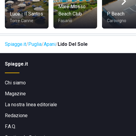
l'opportunità di gustare numerose specialità sia di terra sia
Mare Mosso
di mare, vanto della migliore tradizione culinaria pugliese e
Luce - Il Santos
Beach Club
P Beach
realizzate con ingredienti genuini, selezionati dallo chef,
Torre Canne
Fasano
Carovigno
rispettando la stagionalità.
Spiagge.it
Puglia
Apani
Lido Del Sole
Spiagge.it
Chi siamo
Magazine
La nostra linea editoriale
Redazione
F.A.Q.