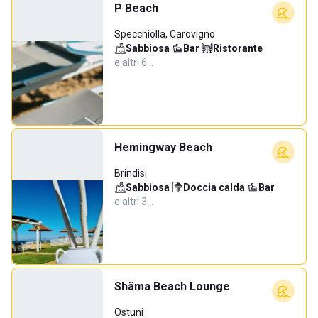
P Beach
Specchiolla, Carovigno
Sabbiosa
·
Bar
·
Ristorante
·
e altri 6…
Hemingway Beach
Brindisi
Sabbiosa
·
Doccia calda
·
Bar
·
e altri 3…
Shäma Beach Lounge
Ostuni