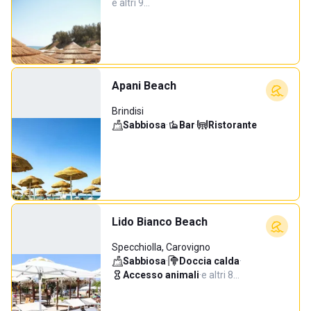
e altri 9…
Apani Beach
Brindisi
Sabbiosa
·
Bar
·
Ristorante
Lido Bianco Beach
Specchiolla, Carovigno
Sabbiosa
·
Doccia calda
·
Accesso animali
·
e altri 8…