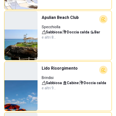
Apulian Beach Club
Specchiolla
Sabbiosa
·
Doccia calda
·
Bar
·
e altri 8…
Lido Risorgimento
Brindisi
Sabbiosa
·
Cabine
·
Doccia calda
·
e altri 9…