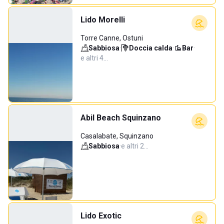
Lido Morelli
Torre Canne, Ostuni
Sabbiosa
·
Doccia calda
·
Bar
·
e altri 4…
Abil Beach Squinzano
Casalabate, Squinzano
Sabbiosa
·
e altri 2…
Lido Exotic