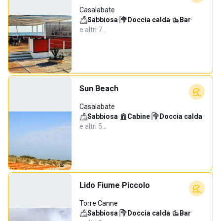
Casalabate
Sabbiosa
·
Doccia calda
·
Bar
·
e altri 7…
Sun Beach
Casalabate
Sabbiosa
·
Cabine
·
Doccia calda
·
e altri 5…
Lido Fiume Piccolo
Torre Canne
Sabbiosa
·
Doccia calda
·
Bar
·