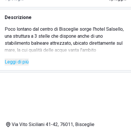
Descrizione
Poco lontano dal centro di Bisceglie sorge l'hotel Salsello,
una struttura a 3 stelle che dispone anche di uno
stabilimento balneare attrezzato, ubicato direttamente sul
mare, la cui qualità delle acque vanta l'ambito
riconoscimento della Bandiera Blu. Lido Salsello si trova
Leggi di più
proprio davanti all'hotel e rappresenta la location adatta non
solo per trascorrere lunghe giornate in spiaggia, ma anche
per partecipare a eventi e feste organizzate
periodicamente.
Servizi
Il tratto di costa che caratterizza questa zona è formato da
grandi massi e scogli, che renderebbero poco agevole la
Via Vito Siciliani 41-42, 76011, Bisceglie
discesa in mare. Il Lido Hotel Salsello, invece, dispone di