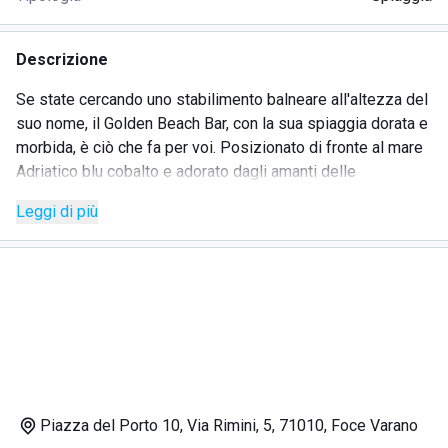
Descrizione
Se state cercando uno stabilimento balneare all'altezza del
suo nome, il Golden Beach Bar, con la sua spiaggia dorata e
morbida, è ciò che fa per voi. Posizionato di fronte al mare
Adriatico blu cobalto e adorato dagli amanti delle
immersioni e dai surfisti, questo lido è un vero e proprio
Leggi di più
posto da sogno.
Per prima cosa, qui i clienti hanno la possibilità di
parcheggiare senza doversi stressare nella ricerca di un
posto in cui lasciare la propria auto. In secondo luogo, il lido
è dotato di tutti i servizi essenziali: al Golden Beach Bar,
infatti, potrete prenotare cabina, ombrellone, sdraio e lettino
e usufruire delle piacevoli docce calde, soprattutto dopo
una giornata trascorsa tra tuffi in mare e tintarella.
Gli amanti della buona cucina locale, preparata con prodotti
Piazza del Porto 10, Via Rimini, 5, 71010, Foce Varano
freschi e di qualità, tornano qui da anni per assaporare le