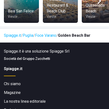
Restaurant &
Quasenada
Baia San Felice
Beach Club
Beach
Vieste
Vieste
Vieste
Spiagge.it
Puglia
Foce Varano
Golden Beach Bar
Spiagge.it è una soluzione Spiagge Srl
Società del
Gruppo Zucchetti
Spiagge.it
Chi siamo
Magazine
La nostra linea editoriale