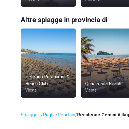
Altre spiagge in provincia di
Pelikano Restaurant &
Beach Club
Quasenada Beach
Vieste
Vieste
Spiagge.it
Puglia
Peschici
Residence Gemini Villa