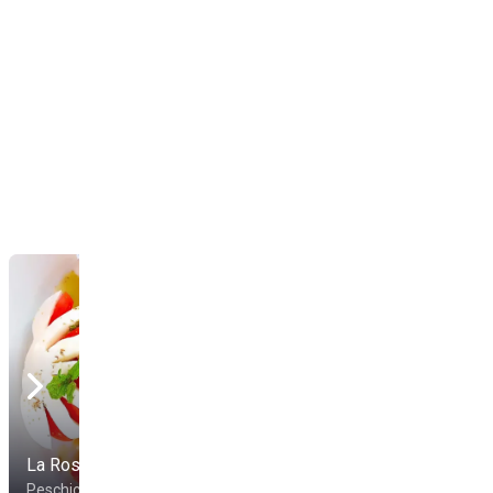
La Rosa dei Venti
Spiaggia Di Zaiana
Peschici
Peschici