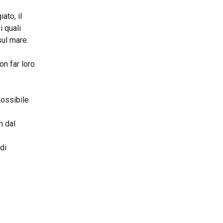
ato, il
i quali
sul mare.
on far loro
possibile
m dal
di