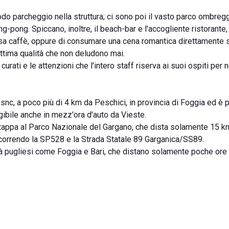
comodo parcheggio nella struttura; ci sono poi il vasto parco ombreggi
ng-pong. Spiccano, inoltre, il beach-bar e l'accogliente ristorante, 
usa caffè, oppure di consumare una cena romantica direttamente 
ttima qualità che non deludono mai.
curati e le attenzioni che l'intero staff riserva ai suoi ospiti per n
a snc, a poco più di 4 km da Peschici, in provincia di Foggia ed è 
gibile anche in mezz'ora d'auto da Vieste.
e tappa al Parco Nazionale del Gargano, che dista solamente 15 k
ercorrendo la SP528 e la Strada Statale 89 Garganica/SS89.
lità pugliesi come Foggia e Bari, che distano solamente poche ore 