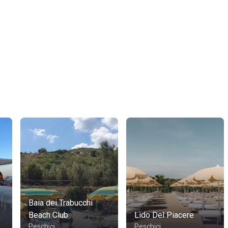
Baia dei Trabucchi
Beach Club
Lido Del Piacere
Peschici
Peschici