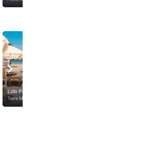
Lido Pantarei
Lido Monsignore
Torre Mileto
Mattinata