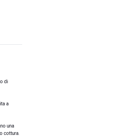
o di
ita a
ano una
 cottura.