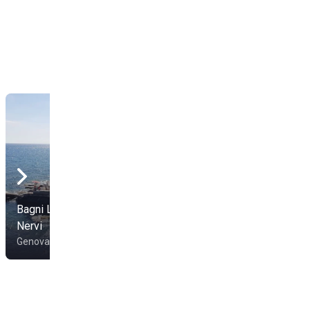
Bagni La Scogliera di
Master Beach
Nervi
Sirenella
Genova
Genova