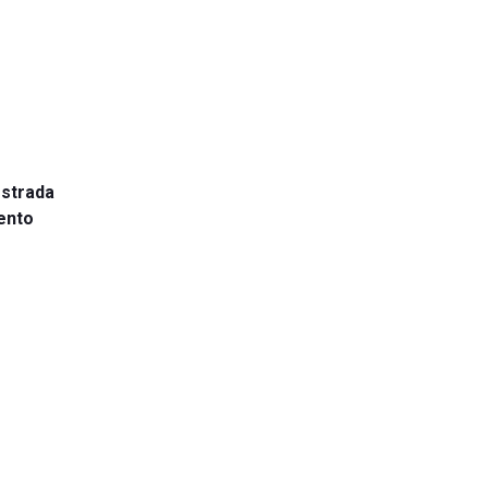
 strada
mento