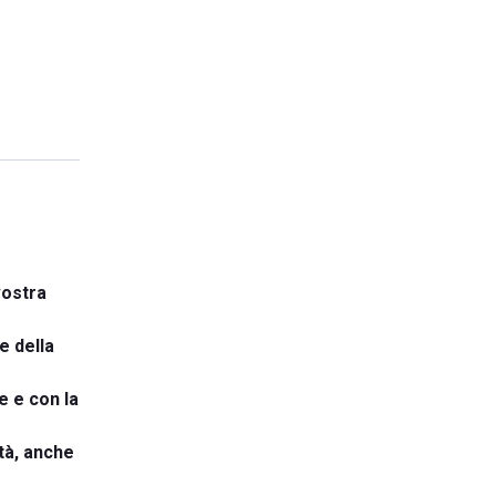
vostra
e della
e e con la
ità, anche