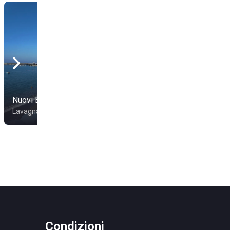
Nuovi Bagni Marini
Jimmy Beach
Lavagna
Sestri Levante
Condizioni