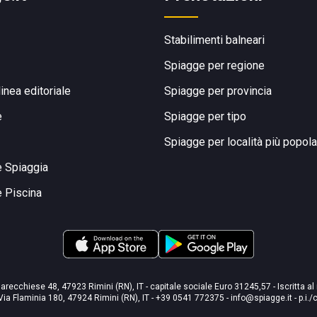
Stabilimenti balneari
Spiagge per regione
linea editoriale
Spiagge per provincia
e
Spiagge per tipo
Spiagge per località più popola
e Spiaggia
e Piscina
arecchiese 48, 47923 Rimini (RN), IT - capitale sociale Euro 31245,57 - Iscritta al
Via Flaminia 180, 47924 Rimini (RN), IT
-
+39 0541 772375
-
info@spiagge.it
- p.i