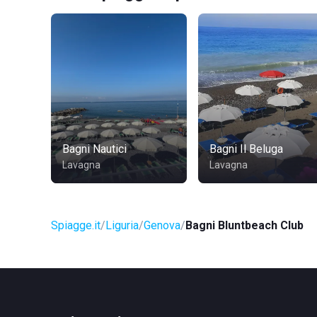
Bagni Nautici
Bagni Il Beluga
Lavagna
Lavagna
Spiagge.it
Liguria
Genova
Bagni Bluntbeach Club