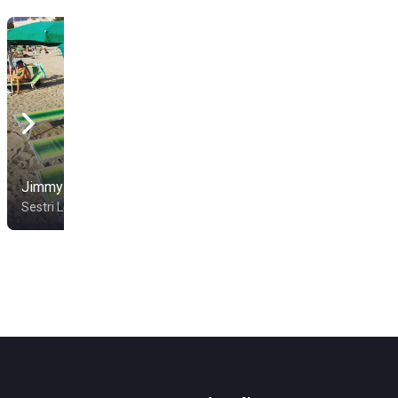
Jimmy Beach
Il Calesse Beach
Sestri Levante
Sestri Levante