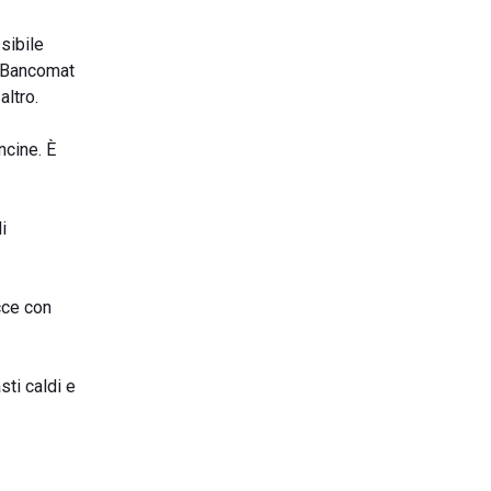
ssibile
 (Bancomat
altro.
ncine. È
i
cce con
sti caldi e