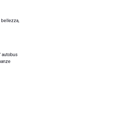
 bellezza,
l' autobus
inanze