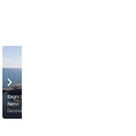
Bagni La Scogliera di
Master Beach
Nervi
Sirenella
Genova
Genova