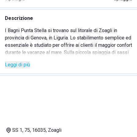
Descrizione
I Bagni Punta Stella si trovano sul litorale di Zoagli in
provincia di Genova, in Liguria. Lo stabilimento semplice ed
essenziale è studiato per offrire ai clienti il maggior confort
durante le vacanze al mare. Sulla piccola spiaggia di sassi
neri, riservata e carina, troverai:
Leggi di più
ombrelloni
lettini
bar
ristorante
servizio in spiaggia
SS 1, 75, 16035, Zoagli