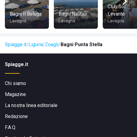
posizione logistica comoda e favorevole per gli
Club Sol
spostamenti, infatti la vicina stazione ferroviaria di Zoagli è
Bagni Il Beluga
Bagni Nautici
Levante
un punto per partenze ed arrivi dalla regione Liguria e da
Lavagna
Lavagna
Lavagna
quelle confinanti. Lo stabilimento balneare è raggiungibile
in treno, auto e bus urbano e extraurbano.
Spiagge.it
Liguria
Zoagli
Bagni Punta Stella
Spiagge.it
Chi siamo
Magazine
La nostra linea editoriale
Redazione
F.A.Q.