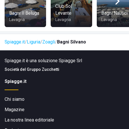
giornaliera, la cura dei particolari e l'atmosfera
Club Sol
piacevolmente rilassata fanno il resto.
Bagni Il Beluga
Levante
Bagni Nautici
Lavagna
Lavagna
Lavagna
Spiagge.it
Liguria
Zoagli
Bagni Silvano
Spiagge.it è una soluzione Spiagge Srl
Società del
Gruppo Zucchetti
Spiagge.it
Chi siamo
Magazine
La nostra linea editoriale