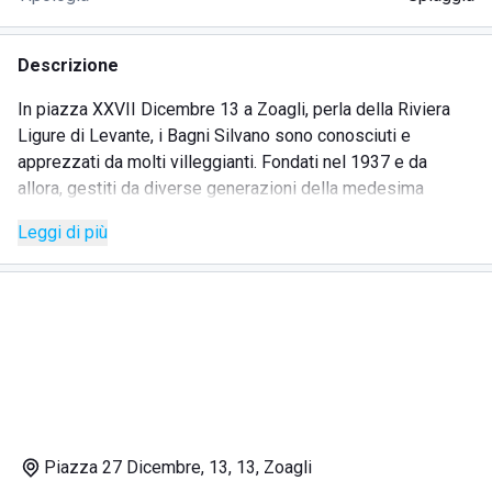
Descrizione
In piazza XXVII Dicembre 13 a Zoagli, perla della Riviera
Ligure di Levante, i Bagni Silvano sono conosciuti e
apprezzati da molti villeggianti. Fondati nel 1937 e da
allora, gestiti da diverse generazioni della medesima
famiglia, hanno sempre mantenuto nel tempo una tradizione
Leggi di più
di accoglienza verso i propri ospiti tanto che, nel 2008,
sono stati insigniti con il "Mercurio d'Oro" a testimonianza
degli eccellenti servizi offerti. I bagni sono raggiungibili a
piedi o utilizzando i mezzi pubblici che fermano nelle
vicinanze. Il paesaggio naturale che circonda il Lido è
incantevole. L'arenile di graniglia si apre sul Golfo del
Tigullio e ha alle spalle il verde dei boschi dell'entroterra.
Le scogliere e il mare cristallino aggiungono al tutto altra
bellezza. La spiaggia, ben vivibile grazie al distanziamento
Piazza 27 Dicembre, 13, 13, Zoagli
fra le postazioni di lettini e ombrelloni, regala momenti di