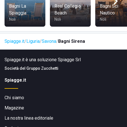
Bagni La
Real Collegio
Bagni Sci
Spiaggia
Beach
Nautico
Noli
Noli
Noli
Spiagge.it
Liguria
Savona
Bagni Sirena
Spiagge.it è una soluzione Spiagge Srl
Società del
Gruppo Zucchetti
Spiagge.it
Chi siamo
Magazine
La nostra linea editoriale