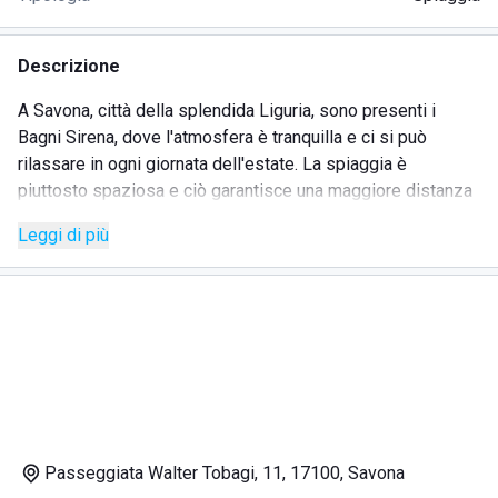
Descrizione
A Savona, città della splendida Liguria, sono presenti i
Bagni Sirena, dove l'atmosfera è tranquilla e ci si può
rilassare in ogni giornata dell'estate. La spiaggia è
piuttosto spaziosa e ciò garantisce una maggiore distanza
tra le postazioni, perfetta sia per una questione di privacy
Leggi di più
che per il rispetto delle normative anti-contagio da Covid-
19, al momento vigenti in Italia. Le postazioni sono
numerose e tutte dotate di ombrelloni e, secondo le proprie
esigenze, sdraio e lettini. Sono prenotabili online con la
comodità di casa, grazie al sito web. I bagni dispongono di
docce sia calde che fredde. Lo stabilimento riserva un'area
dedicata ai bimbi, dove possono divertirsi in sicurezza con
i giochi scelti appositamente. Inoltre l'animazione
provvederà a offrire loro attività sempre diverse ed
Passeggiata Walter Tobagi, 11, 17100, Savona
entusiasmanti da svolgere. Vi è un bar fornito dove