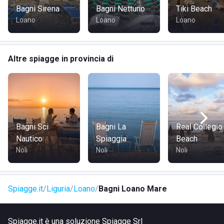
Bagni Sirena
Bagni Nettuno
Tiki Beach
Loano
Loano
Loano
Altre spiagge in provincia di
Bagni Sci
Bagni La
Real Collegio
Nautico
Spiaggia
Beach
Noli
Noli
Noli
Spiagge.it
Liguria
Loano
Bagni Loano Mare
Spiagge.it è una soluzione Spiagge Srl