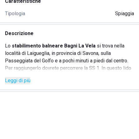
Caratteristiche
Tipologia
Spiaggia
Descrizione
Lo
stabilimento balneare Bagni La Vela
si trova nella
località di Laigueglia, in provincia di Savona, sulla
Passeggiata del Golfo e a pochi minuti a piedi dal centro.
Per raggiungerlo dovrete percorrere la SS 1. In questo lido
trovate l'accoglienza e la cortesia che contraddistingue il
Leggi di più
personale, che ha anni di esperienza nella gestione dello
stabilimento. Ben attrezzato con comodi lettini e
ombrelloni, che possono essere noleggiati giornalmente o
per periodi più lunghi. La vicinanza al centro consente agli
ospiti di trovare tanti negozi, con tutto quello che può
servire, bar, ristoranti e servizi come banca e ufficio
postale.