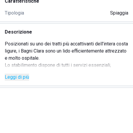
Caratteristiche
Tipologia
Spiaggia
Descrizione
Posizionati su uno dei tratti più accattivanti dell'intera costa
ligure, i Bagni Clara sono un lido efficientemente attrezzato
e molto ospitale.
Lo stabilimento dispone di tutti i servizi essenziali,
pertanto potrete prenotare il vostro ombrellone, sdraio,
Leggi di più
lettino e cabina per regalarvi qualche giorno di relax, tra
tintarella e tuffi in mare, stando su una delle spiagge dorate
liguri più belle in assoluto. Qui disporrete inoltre della rete
Wi-Fi gratuita.
Se verrete in questo stabilimento balneare per concedervi
qualche coccola, allora non perdete occasione per
assaggiare i gustosi cocktail preparati al bar del lido,magari
mentre siete insieme al vostro partner o in compagnia degli