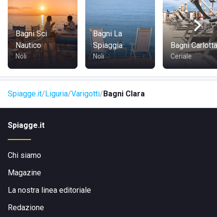
troverete tutti i beni essenziali e gli uffici di cui potreste
avere bisogno.
Il lido si trova a meno di mezz'ora d'auto da Savona, città
Bagni Sci
Bagni La
che potrete raggiungere percorrendo prima l'autostrada
Nautico
Spiaggia
Bagni Carlott
A10/E80 e poi la SS1, mentre fiancheggerete paesaggi da
Noli
Noli
Ceriale
cartolina, offerti dal mare blu cobalto della Liguria.
Spiagge.it
Liguria
Varigotti
Bagni Clara
Spiagge.it
Chi siamo
Magazine
La nostra linea editoriale
Redazione