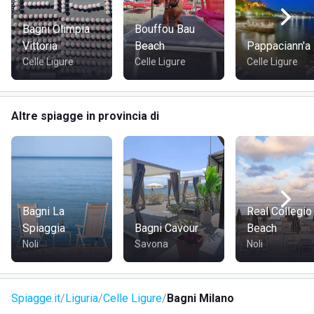
Bagni Olimpia
Bouffou Bau
Vittoria
Beach
Pappaciann'a
Celle Ligure
Celle Ligure
Celle Ligure
Altre spiagge in provincia di
Bagni La
Real Collegio
Spiaggia
Bagni Cavour
Beach
Noli
Savona
Noli
Spiagge.it
Liguria
Celle Ligure
Bagni Milano