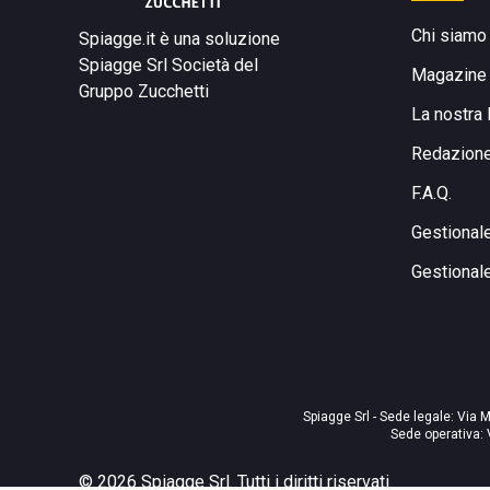
Chi siamo
Spiagge.it è una soluzione
Spiagge Srl
Società del
Magazine
Gruppo Zucchetti
La nostra 
Redazion
F.A.Q.
Gestional
Gestional
Spiagge Srl - Sede legale: Via M
Sede operativa: 
©
2026
Spiagge Srl. Tutti i diritti riservati.