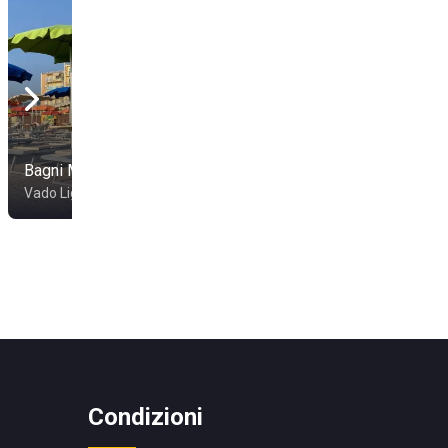
Bagni Madonnetta
Bagni Sirena
Vado Ligure
Loano
Condizioni