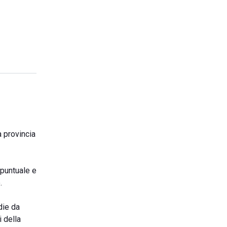
a provincia
 puntuale e
.
die da
i della