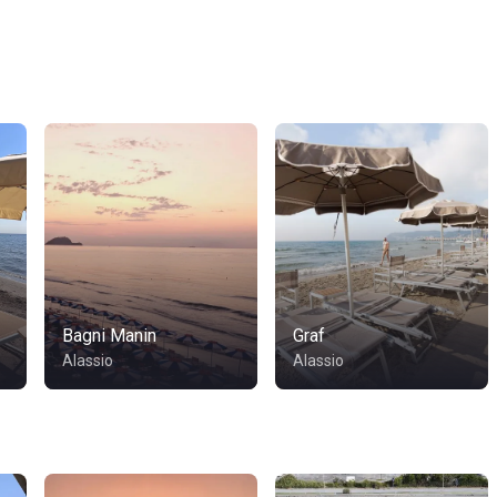
Bagni Manin
Graf
Alassio
Alassio