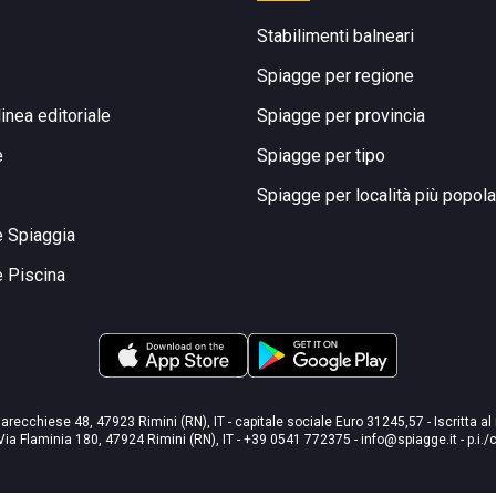
Stabilimenti balneari
Spiagge per regione
linea editoriale
Spiagge per provincia
e
Spiagge per tipo
Spiagge per località più popola
e Spiaggia
e Piscina
arecchiese 48, 47923 Rimini (RN), IT - capitale sociale Euro 31245,57 - Iscritta al
Via Flaminia 180, 47924 Rimini (RN), IT
-
+39 0541 772375
-
info@spiagge.it
- p.i