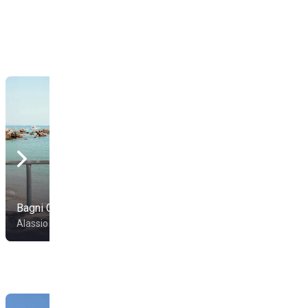
Bagni Cipollini
Bagni Giovanna 32
Alassio
Alassio