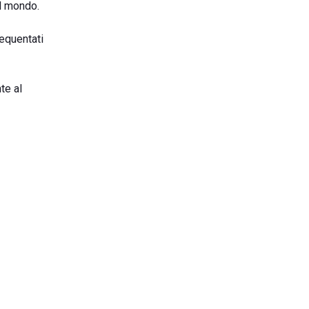
il mondo.
requentati
te al