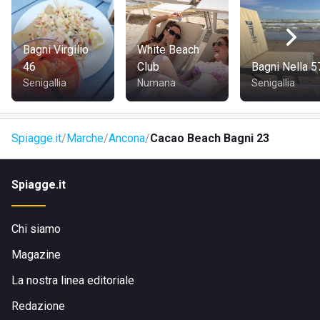
Bagni Virgilio
White Beach
46
Club
Bagni Nella 5
Senigallia
Numana
Senigallia
Spiagge.it
Marche
Ancona
Cacao Beach Bagni 23
Spiagge.it
Chi siamo
Magazine
La nostra linea editoriale
Redazione