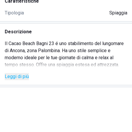
Caratteristiche
Tipologia
Spiaggia
Descrizione
Il Cacao Beach Bagni 23 é uno stabilimento del lungomare
di Ancona, zona Palombina. Ha uno stile semplice e
moderno ideale per le tue giornate di calma e relax al
tempo stesso. Offre una spiaggia estesa ed attrezzata.
Inoltre il Cacao Beach Bagni 23 é fornito di servizi quali:
Leggi di più
cabine personali
bar
ristorante
docce calde
internet gratuito per tutti gli ospiti
aperitivi con idromassaggio