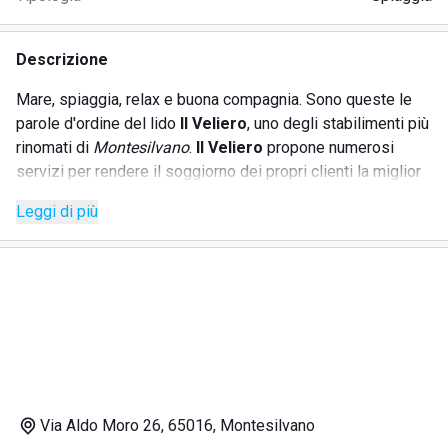
Descrizione
Mare, spiaggia, relax e buona compagnia. Sono queste le
parole d'ordine del lido
Il Veliero
, uno degli stabilimenti più
rinomati di
Montesilvano
.
Il Veliero
propone numerosi
servizi per rendere il soggiorno dei propri clienti la miglior
esperienza possibile. Tra questi:
Leggi di più
bar sulla spiaggia
ristorante vista mare
docce calde
servizio TV
carte da gioco
Il bar sulla spiaggia offre drinks e gelati rinfrescanti per le
calde giornate estive, e il ristorante serve ottimi piatti a
Via Aldo Moro 26, 65016, Montesilvano
base di pesce fresco a prezzi contenuti. Docce calde e