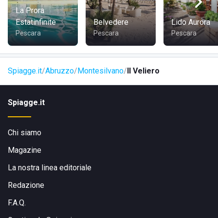
stagione estiva.
La Prora
Estatinfinite
Belvedere
Lido Aurora
Pescara
Pescara
Pescara
Spiagge.it
Abruzzo
Montesilvano
Il Veliero
Spiagge.it
Chi siamo
Magazine
La nostra linea editoriale
Redazione
F.A.Q.