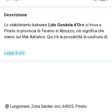
Descrizione
Lo stabilimento balneare
Lido Gondola d'Oro
si trova a
Pineto in provincia di Teramo in Abruzzo, ciò significa che
siamo sul Mar Adriatico. Qui c'è la possibilità di usufruire di:
Leggi di più
docce calde;
bar;
carte da gioco.
Le
docce calde
sono estremamente importanti in quanto
permettono di risciacquare tutta la salsedine accumulata
Lungomare, Zona Garden snc, 64025, Pineto
dopo una bella giornata di mare. Il
bar
è un ottimo modo per