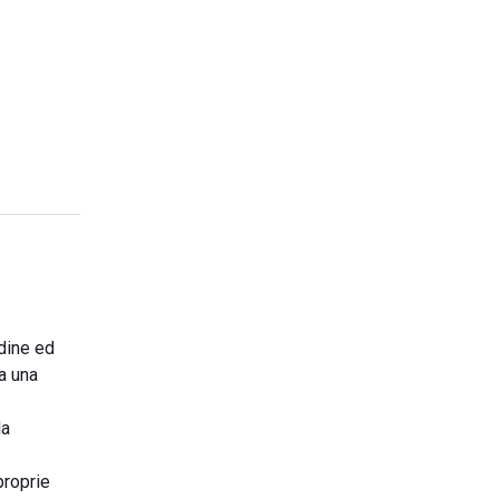
rdine ed
a una
da
proprie