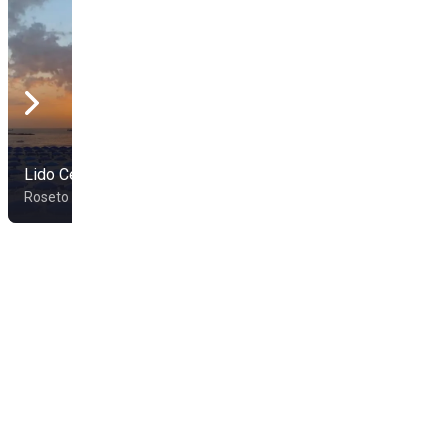
Lido Celommi 1907
Lido Ah!Mar
Roseto degli Abruzzi
Roseto degli Abruzzi