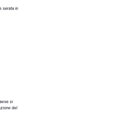
e serata in
paese si
azione del