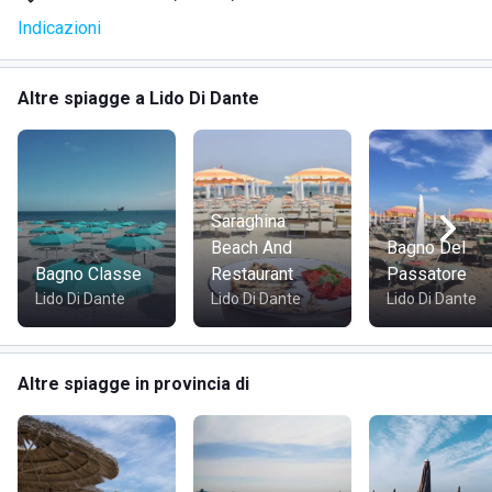
famiglia di godersi la giornata al mare.
Indicazioni
Nelle vicinanze della spiaggia libera aperta ai cani troverete
un ampio parcheggio comunale a pagamento.
Altre spiagge a Lido Di Dante
Saraghina
Beach And
Bagno Del
Bagno Classe
Restaurant
Passatore
Lido Di Dante
Lido Di Dante
Lido Di Dante
Altre spiagge in provincia di