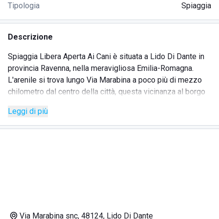
Tipologia
Spiaggia
Descrizione
Spiaggia Libera Aperta Ai Cani è situata a Lido Di Dante in
provincia Ravenna, nella meravigliosa Emilia-Romagna.
L'arenile si trova lungo Via Marabina a poco più di mezzo
chilometro dal centro della città, questa vicinanza al borgo
gioca molto a vantaggio dei clienti perché non sono
Leggi di più
costretti a prendere l'auto. Nelle vicinanze abbiamo una
fermata del pullman, ristoranti, pizzerie e bar.
Lo stabilimento non ha una gestione effettiva, quindi
bisogna essere consapevoli che l'acqua per far bere i cani
o lavarli va portata direttamente da casa.
La zona non è attrezzata, questo perché ombrelloni e sedie
sdraio fisse potrebbero essere d'intralcio al gioco dei
vostri amici a quattro zampe. Inoltre, la sabbia è fine e priva
di sassi ed il fondale è basso, così da permettere a tutta la
Via Marabina snc, 48124, Lido Di Dante