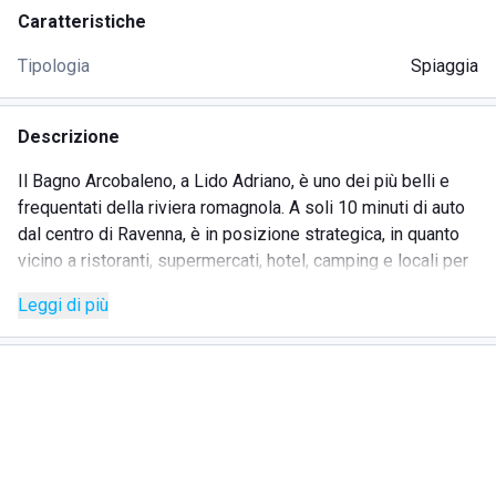
Caratteristiche
Tipologia
Spiaggia
Descrizione
Il Bagno Arcobaleno, a Lido Adriano, è uno dei più belli e
frequentati della riviera romagnola. A soli 10 minuti di auto
dal centro di Ravenna, è in posizione strategica, in quanto
vicino a ristoranti, supermercati, hotel, camping e locali per
la movida. Dopo una giornata di mare, non può mancare un
Leggi di più
giro in centro città, alla ricerca delle principali attrazioni di
interesse storico-artistico. Bagno Arcobaleno è un grande
stabilimento balneare ed offre numerosi servizi per adulti e
bambini. Per i più grandi sono disponibili ampie zone relax,
dove leggere un buon libro immersi in un'atmosfera
tranquilla e silenziosa. Per chi è in cerca di giornate
all'insegna del divertimento, la struttura dispone di piscina