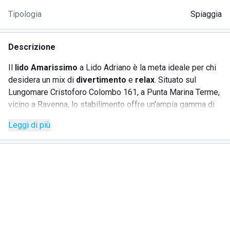
Tipologia
Spiaggia
Descrizione
Il
lido Amarissimo
a Lido Adriano è la meta ideale per chi
desidera un mix di
divertimento
e
relax
. Situato sul
Lungomare Cristoforo Colombo 161, a Punta Marina Terme,
vicino a Ravenna, lo stabilimento offre un'ampia gamma di
servizi per una vacanza indimenticabile. La spiaggia,
Leggi di più
caratterizzata da dune di sabbia e cespugli di macchia
mediterranea, si presta perfettamente a chi cerca
tranquillità in uno scenario naturale affascinante.
SERVIZI
Servizio spiaggia
con lettini e ombrelloni
Docce calde