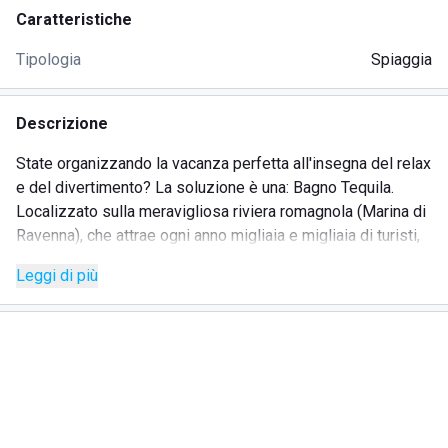
Caratteristiche
Tipologia
Spiaggia
Descrizione
State organizzando la vacanza perfetta all'insegna del relax
e del divertimento? La soluzione è una: Bagno Tequila.
Localizzato sulla meravigliosa riviera romagnola (Marina di
Ravenna), che attrae ogni anno migliaia e migliaia di turisti,
Bagno Tequila è uno stabilimento balneare con tutti i
Leggi di più
massimi comfort per vivere la vacanza perfetta: i più piccoli
possono divertirsi grazie all'animazione e all'area giochi,
mentre i più grandi possono fare attività sportiva grazie ai
campi di beach volley, di bocce e molto altro! Lo staff sarà
sempre disponibile per ogni richiesta e organizzerà tanti
eventi tra concerti e serate danzanti.
E dopo una giornata passata a prendere il sole sui