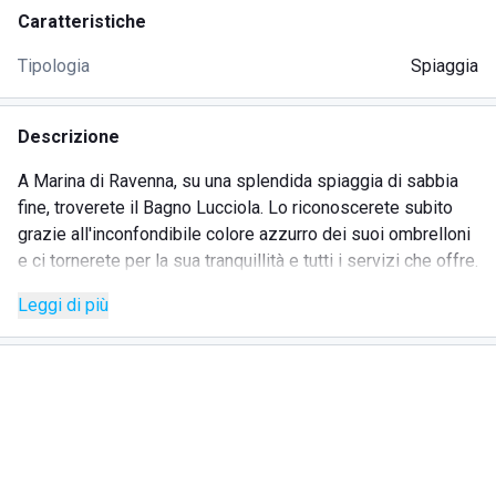
Caratteristiche
Tipologia
Spiaggia
Descrizione
A Marina di Ravenna, su una splendida spiaggia di sabbia
fine, troverete il Bagno Lucciola. Lo riconoscerete subito
grazie all'inconfondibile colore azzurro dei suoi ombrelloni
e ci tornerete per la sua tranquillità e tutti i servizi che offre.
Leggi di più
La spiaggia, ben curata e attrezzata con lettini, ombrelloni e
Wi-Fi, è già un invito al relax: mentre vi godete la pace
all'ombra, i bambini possono divertirsi nell'area gioco
dedicata. Volete fare una pausa dalla salsedine? Regalatevi
una piacevole nuotata in piscina e una bella doccia calda a
fine giornata.
Se siete degli inguaribili sportivi avrete a disposizione