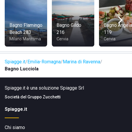
o richiesta. Vi aspettiamo!
Bagno Flamingo
Bagno Gildo
Bagno Angela
Beach 283
216
119
Milano Marittima
Cervia
Cervia
Spiagge.it
Emilia-Romagna
Marina di Ravenna
Bagno Lucciola
Spiagge.it è una soluzione Spiagge Srl
Società del
Gruppo Zucchetti
Spiagge.it
Chi siamo