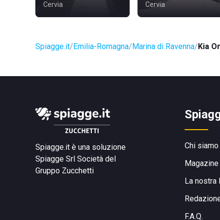
Cervia
Cervia
Spiagge.it
Emilia-Romagna
Marina di Ravenna
Kia O
Spiagg
Chi siamo
Spiagge.it è una soluzione
Spiagge Srl
Società del
Magazine
Gruppo Zucchetti
La nostra 
Redazion
F.A.Q.