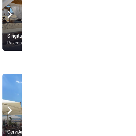
Singita Miracle Beach
Finisterre Beach
Ravenna
Marina Di Ravenna
Spiaggia 30
CerviAmare
pescemarebollicine