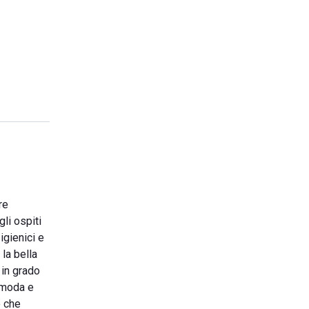
re
li ospiti
igienici e
la bella
 in grado
comoda e
ò che