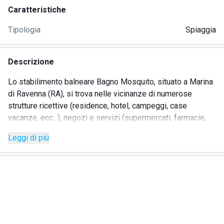
Caratteristiche
Tipologia
Spiaggia
Descrizione
Lo stabilimento balneare Bagno Mosquito, situato a Marina
di Ravenna (RA), si trova nelle vicinanze di numerose
strutture ricettive (residence, hotel, campeggi, case
vacanze, ecc...), negozi e servizi (supermercati, farmacie,
banche, ecc...). Per ciò che concerne la spiaggia, questa
Leggi di più
offre area giochi, animazione, bar, ristorante, servizi igienici,
docce calde e fredde, rete WiFi. Gli amanti dello sport
potranno inoltre usufruire del campo da beach volley e della
palestra attrezzata. Durante le calde serate estive, presso
il bar del lido Bagno Mosquito sono organizzati eventi,
feste, happy hour e aperitivi.
La posizione comoda e facilmente raggiungibile permette