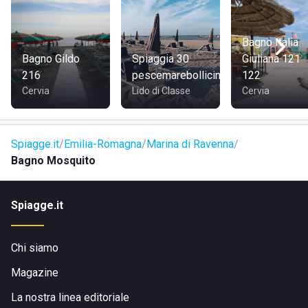
Bagno Italia
Bagno Gildo
Spiaggia 30
Giuliana 121
216
pescemarebollicine
122
Cervia
Lido di Classe
Cervia
Spiagge.it
Emilia-Romagna
Marina di Ravenna
Bagno Mosquito
Spiagge.it
Chi siamo
Magazine
La nostra linea editoriale