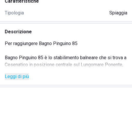
Caratteristiche
Tipologia
Spiaggia
Descrizione
Per raggiungere Bagno Pinguino 85
Bagno Pinguino 85 è lo stabilimento balneare che si trova a
Cesenatico in posizione centrale sul Lungomare Ponente,
85.
Leggi di più
Si può raggiungere a piedi comodamente dal centro di
Cesenatico, nota località della movida romagnola. E' vicino
al Porto turistico dal quale è possibile imbarcarsi su
piccole navi per uscire al largo e ammirare tutta la costa.
E' uno stabilimento balneare molto accogliente con un bar
per le pause rilassanti all'ombra sotto ombrelloni e una
bella struttura in legno, seduti su divanetti e poltroncine