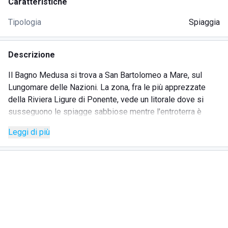
Caratteristiche
Tipologia
Spiaggia
Descrizione
Il Bagno Medusa si trova a San Bartolomeo a Mare, sul
Lungomare delle Nazioni. La zona, fra le più apprezzate
della Riviera Ligure di Ponente, vede un litorale dove si
susseguono le spiagge sabbiose mentre l'entroterra è
ricco di aree naturalistiche visitabili con escursioni alla
Leggi di più
portata di tutti. Un lungo tratto di costa, inoltre, è servito da
una pista ciclabile davvero splendida. Lo stabilimento
balneare Medusa può essere facilmente raggiunto a piedi
grazie alla vicinanza con il centro storico del borgo.
L'offerta del Lido è ampia e punta alla comodità e alla
soddisfazione di ogni ospite. Le postazioni sono dotate di
lettini imbottiti e reclinabili, completi di tettuccio con porta
occhiali, smartphone e reggi riviste, che consente di