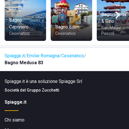
Medusa. Colazioni, long drinks, cocktail e aperitivi sono
affiancati da un menù tutto da scoprire, con insalate, pasta,
Bagni Guerrin
fritture di pesce e tanto altro.
Bagno
& Gino
Caponero
Bagno Eden
San Mauro
Cesenatico
Cesenatico
Pascoli
Spiagge.it
Emilia-Romagna
Cesenatico
Bagno Medusa 83
Spiagge.it è una soluzione Spiagge Srl
Società del
Gruppo Zucchetti
Spiagge.it
Chi siamo