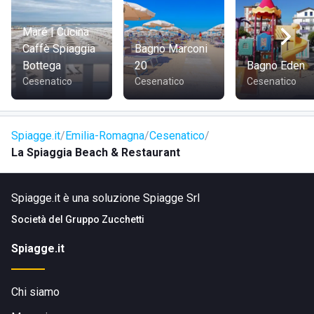
parcheggiare negli stalli posizionati lungo la strada che
porta allo stabilimento. Chi proviene dalle altre località c'è
Maré | Cucina
la Strada Statale 16 che conduce a Cesenatico. Le linee di
Caffè Spiaggia
Bagno Marconi
autobus che collegano i vari punti di Cesenatico e
Bottega
20
Bagno Eden
connettono la cittadina a Cesena fermano a poche decine di
Cesenatico
Cesenatico
Cesenatico
metri dall'entrata del La Spiaggia Beach & Restaurant
permettendo l'uso dei mezzi pubblici.
Spiagge.it
Emilia-Romagna
Cesenatico
La Spiaggia Beach & Restaurant
Spiagge.it è una soluzione Spiagge Srl
Società del
Gruppo Zucchetti
Spiagge.it
Chi siamo