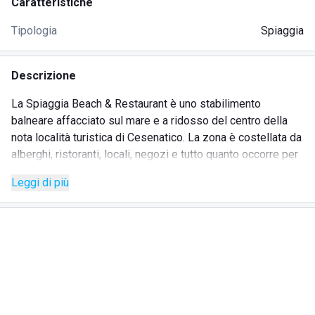
Caratteristiche
Tipologia
Spiaggia
Descrizione
La Spiaggia Beach & Restaurant è uno stabilimento
balneare affacciato sul mare e a ridosso del centro della
nota località turistica di Cesenatico. La zona è costellata da
alberghi, ristoranti, locali, negozi e tutto quanto occorre per
rendere la vacanza perfetta. La posizione strategica
Leggi di più
consente di raggiungere facilmente le principali attrazioni
artistiche e naturalistiche della regione. La struttura è il
luogo ideale per godersi il sole, l'acqua e la sabbia in totale
relax e con la privacy necessaria. Sulla spiaggia privata con
sabbia dorata ci sono 15 file con ombrelloni e lettini ben
distanziati per assicurare la giusta riservatezza ai bagnanti.
Ogni ombrellone ha in dotazione una cassetta portaoggetti
che si può chiudere con un lucchetto per tenere al sicuro