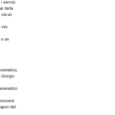
i servizi
ar della
 sia un
 vini
, o se
esenatico,
e Giorgio
Cesenatico
conoscere
sapori del