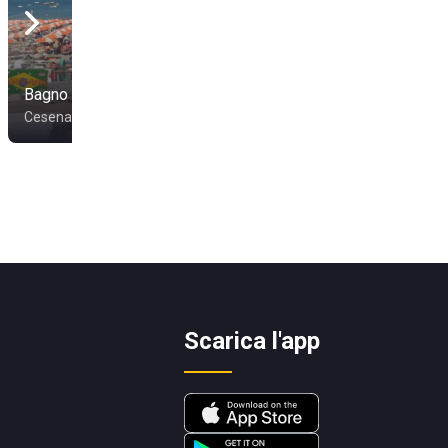
Bagno Veneto
Bagno Conti 39
Cesenatico
Cesenatico
Scarica l'app