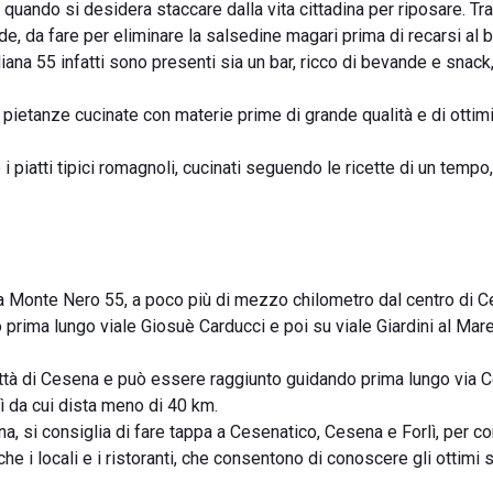
ando si desidera staccare dalla vita cittadina per riposare. Tra 
alde, da fare per eliminare la salsedine magari prima di recarsi al b
iana 55 infatti sono presenti sia un bar, ricco di bevande e snack,
i pietanze cucinate con materie prime di grande qualità e di ottimi
 i piatti tipici romagnoli, cucinati seguendo le ricette di un tempo
ia Monte Nero 55, a poco più di mezzo chilometro dal centro di C
prima lungo viale Giosuè Carducci e poi su viale Giardini al Mar
 città di Cesena e può essere raggiunto guidando prima lungo via 
ì da cui dista meno di 40 km.
na, si consiglia di fare tappa a Cesenatico, Cesena e Forlì, per 
nche i locali e i ristoranti, che consentono di conoscere gli ottimi 