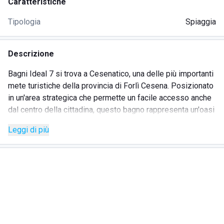
Caratteristiche
Tipologia
Spiaggia
Descrizione
Bagni Ideal 7 si trova a Cesenatico, una delle più importanti
mete turistiche della provincia di Forlì Cesena. Posizionato
in un'area strategica che permette un facile accesso anche
dal centro della cittadina, questo bagno rappresenta un'oasi
di pace e serenità per tutti coloro che vogliono rilassarsi
Leggi di più
lungo il litorale.
Bagni Ideal 7 è aperto dall'alba fino al tramonto per offrire
ai propri clienti la possibilità di noleggiare postazioni
composte da ombrellone più lettini e sdraio. Per i più
piccoli è presente anche un'area giochi presso la quale si
possono divertire in completa sicurezza.
Diversi sono i servizi messi a disposizione dei clienti dei
Bagni Ideal 7, come per esempio le docce calde e il wi-fi