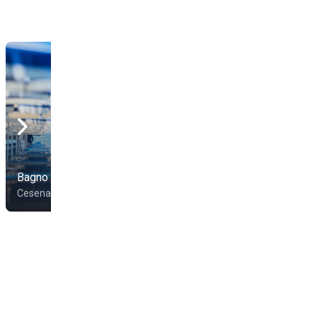
Bagno Caponero
Bagno Arlecchino 25
Cesenatico
Cesenatico