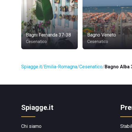
Bagni Fernanda 37-38
Bagno Veneto
Cesenatico
Cesenatico
Spiagge.it
Emilia-Romagna
Cesenatico
Bagno Alba 
Spiagge.it
Pre
Chi siamo
Stabi