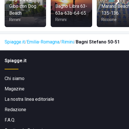
Gibo con Dog
Bagno Libra 63-
Marano Beac
Beach
63a-63b-64-65
135-136
Rimini
Rimini
Riccione
Spiagge.it
Emilia-Romagna
Rimini
Bagni Stefano 50-51
Spiagge.it
Chi siamo
Magazine
La nostra linea editoriale
Redazione
F.A.Q.