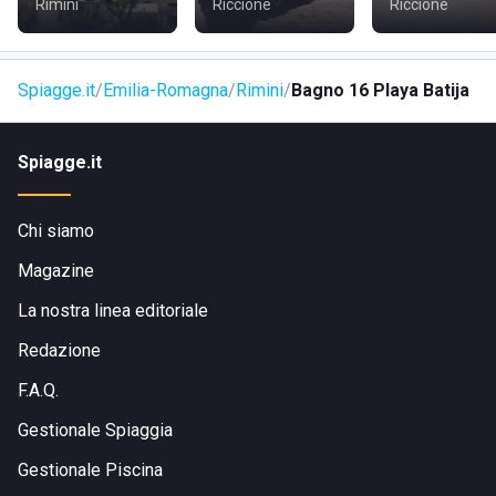
Rimini
Riccione
Riccione
Spiagge.it
Emilia-Romagna
Rimini
Bagno 16 Playa Batija
Spiagge.it
Chi siamo
Magazine
La nostra linea editoriale
Redazione
F.A.Q.
Gestionale Spiaggia
Gestionale Piscina