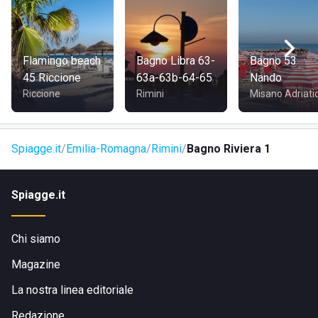
Flamingo beach
Bagno Libra 63-
Bagno 53
45 Riccione
63a-63b-64-65
Nando
Riccione
Rimini
Misano Adriati
Spiagge.it
Emilia-Romagna
Rimini
Bagno Riviera 1
Spiagge.it
Chi siamo
Magazine
La nostra linea editoriale
Redazione