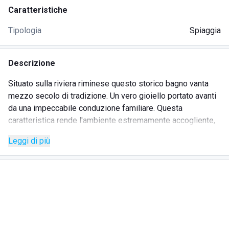
Caratteristiche
Tipologia
Spiaggia
Descrizione
Situato sulla riviera riminese questo storico bagno vanta
mezzo secolo di tradizione. Un vero gioiello portato avanti
da una impeccabile conduzione familiare. Questa
caratteristica rende l'ambiente estremamente accogliente,
tutti i turisti vengono trattati come membri della famiglia,
Leggi di più
coccolati e soddisfarsi in ogni loro necessità. La cordialità,
la vicinanza, l'amicizia che si respirano rendono l'atmosfera
piacevole e rilassata: il contesto ideale per una vacanza
indimenticabile. Ad aggiungersi alla meravigliosa
accoglienza dei padroni di casa ci sono le innumerevoli
opportunità di svago e di relax messe a disposizione di
tutti gli ospiti. Il campo da beach volley è sempre affollato