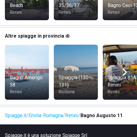
Beach
35/36/37
Bagno Ceci 1
Rimini
Rimini
Rimini
Altre spiagge in provincia di
Bagno Amerigo
Spiaggia (130-
Spiaggia 85A
58
131)
Rimini
Rimini
Riccione
Rimini
Spiagge.it
Emilia-Romagna
Rimini
Bagno Augusto 11
Spiagge.it è una soluzione Spiagge Srl