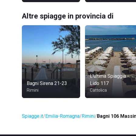
Altre spiagge in provincia di
L'ultima Spiaggia -
Bagni Sirena 21-23
Lido 117
Rimini
Cattolica
Spiagge.it
Emilia-Romagna
Rimini
Bagni 106 Massi