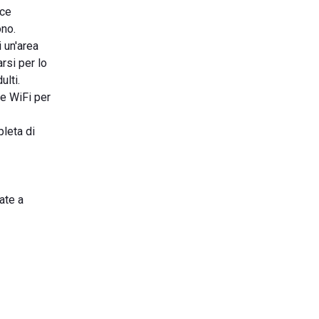
sce
ono.
i un'area
rsi per lo
ulti.
le WiFi per
pleta di
ate a