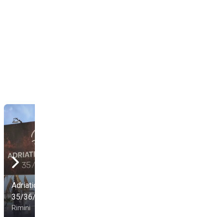
Adriatic Village
35/36/37
Bagno 46
Rimini
Rimini