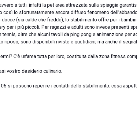
ro a tutti: infatti la pet area attrezzata sulla spiaggia garanti
ndo così lo sfortunatamente ancora diffuso fenomeno dell'abband
lle docce (sia calde che fredde), lo stabilimento offre per i bambin
ery per i più piccoli. Per ragazzi e adulti sono invece presenti spa
ennis, oltre che alcuni tavoli da ping pong e animanzione per ad
 riposo, sono disponibili riviste e quotidiani, ma anche il segna
fermi? C'è un'area tutta per loro, costituita dalla zona fitness com
asi vostro desiderio culinario.
06 si possono reperire i contatti dello stabilimento: cosa aspett