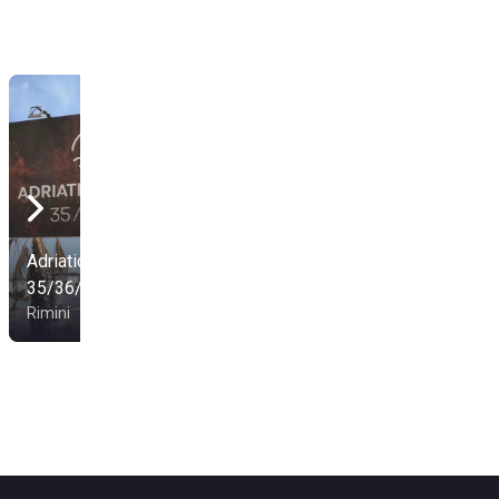
Adriatic Village
35/36/37
Blue Beach
Rimini
Rimini