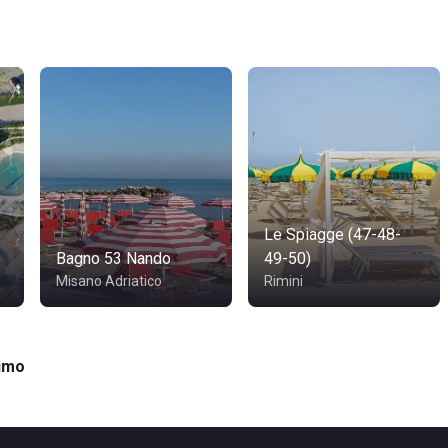
Le Spiagge (47-48-
Bagno 53 Nando
49-50)
Misano Adriatico
Rimini
imo