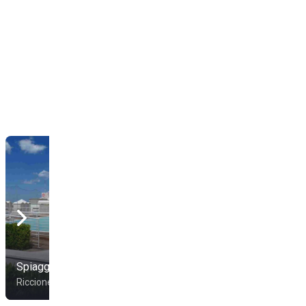
Casa Beach 27 -
Spiaggia 82
Spiaggia 27
Riccione
Riccione