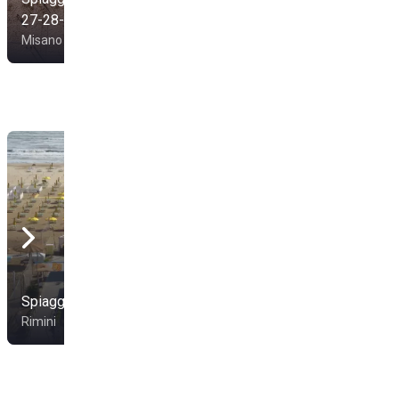
27-28-29
Paradise Beach
Misano Adriatico
Misano Adriatico
Spiaggia 80
Le Spiagge (57-58-59)
Rimini
Rimini