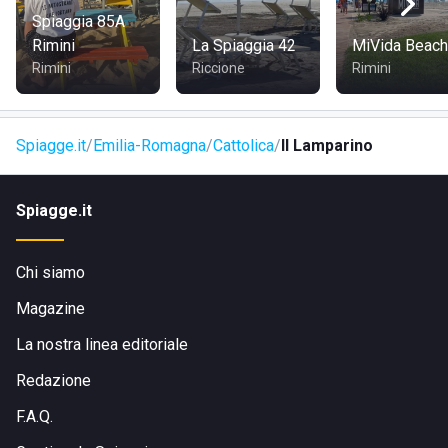
Spiaggia 85A
Rimini
La Spiaggia 42
MiVida Beach
Rimini
Riccione
Rimini
Spiagge.it
Emilia-Romagna
Cattolica
Il Lamparino
Spiagge.it
Chi siamo
Magazine
La nostra linea editoriale
Redazione
F.A.Q.