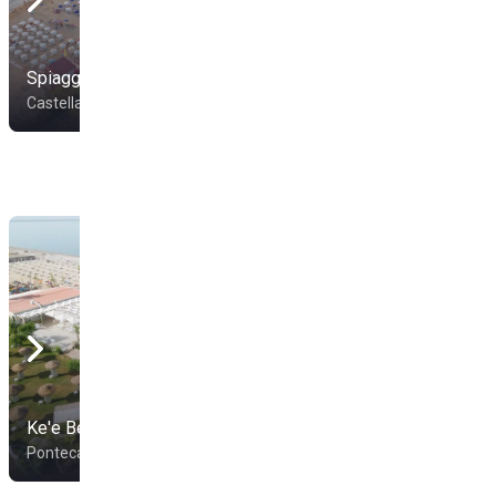
Spiaggia Campo Dei
Spiaggia Pozzillo 2
Rocchi
Castellabate
Castellabate
Camping Lido
Ke'e Beach
Mediterraneo
Pontecagnano Faiano
Battipaglia