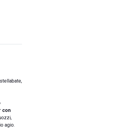
stellabate,
o
r con
uozzi,
io agio.