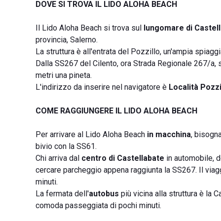
DOVE SI TROVA IL LIDO ALOHA BEACH
Il Lido Aloha Beach si trova sul
lungomare di Castel
provincia, Salerno.
La struttura è all'entrata del Pozzillo, un'ampia spiag
Dalla SS267 del Cilento, ora Strada Regionale 267/a, 
metri una pineta.
L'indirizzo da inserire nel navigatore è
Località Pozzi
COME RAGGIUNGERE IL LIDO ALOHA BEACH
Per arrivare al Lido Aloha Beach
in macchina
, bisogn
bivio con la SS61.
Chi arriva dal
centro di Castellabate
in automobile, d
cercare parcheggio appena raggiunta la SS267. Il viagg
minuti.
La fermata dell'
autobus
più vicina alla struttura è la 
comoda passeggiata di pochi minuti.