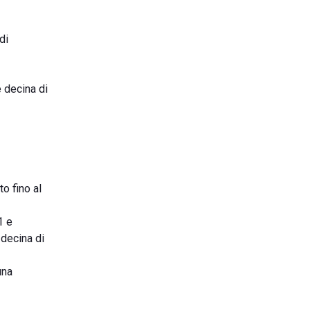
di
 decina di
o fino al
1 e
 decina di
una