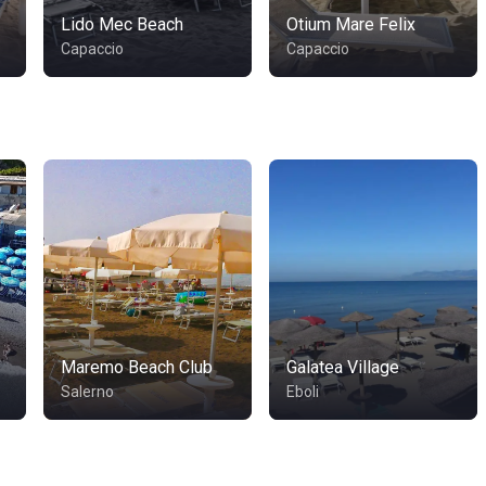
Lido Mec Beach
Otium Mare Felix
Capaccio
Capaccio
Maremo Beach Club
Galatea Village
Salerno
Eboli