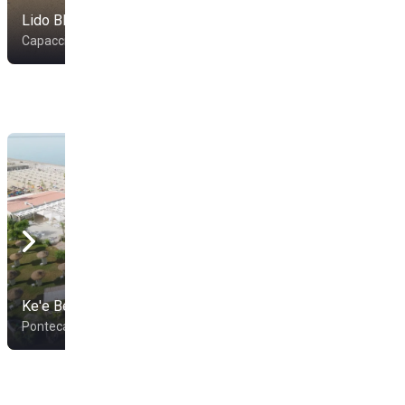
Lido Bluemarinebeach
Lido Il Pescatore
Capaccio
Capaccio
Camping Lido
Ke'e Beach
Mediterraneo
Pontecagnano Faiano
Battipaglia