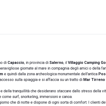
no di
Capaccio
, in provincia di
Salerno
, il
Villaggio Camping Go
meravigliose giornate al mare in compagnia degli amici o della fam
um
e quindi dalla zona archeologica monumentale dell'antica
Pos
accesso sulla spiaggia e si affaccia su un tratto di
Mar Tirreno
e della tranquillità che desiderano staccare dallo stress della vi
he come surf, snorkeling, immersioni e canoa.
iorno che di notte e dispone di ogni sorta di comfort. I clienti del