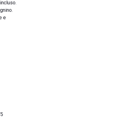
incluso.
gnino.
e e
75