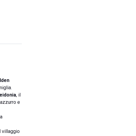
lden
iglia.
eidonia
, il
azzurro e
ta
 villaggio