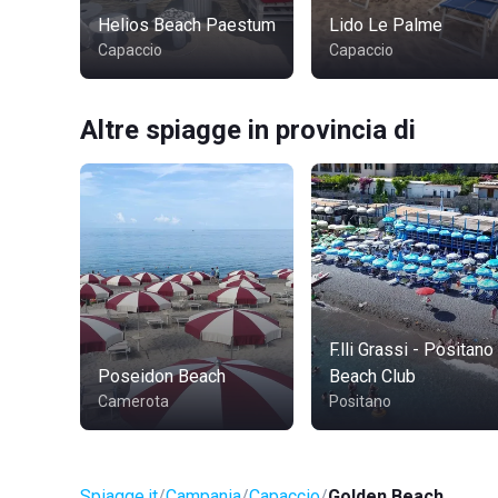
Helios Beach Paestum
Lido Le Palme
Capaccio
Capaccio
Altre spiagge in provincia di
F.lli Grassi - Positano
Poseidon Beach
Beach Club
Camerota
Positano
Spiagge.it
Campania
Capaccio
Golden Beach