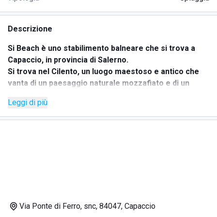
Descrizione
Si Beach è uno stabilimento balneare che si trova a
Capaccio, in provincia di Salerno.
Si trova nel Cilento, un luogo maestoso e antico che
vanta di un paesaggio naturale mozzafiato e di un
mare trasparente e incontaminato.
Leggi di più
Non facendovi mancare nessun comfort, mira ad
offrirvi un ambiente piacevole e rilassante nel quale
potrete godervi a pieno delle giornate di totale relax e
pace dei sensi.
Con il mare cristallino di fronte a voi, a pochi
chilometri dall'antica città greca di Paestum, nel
magnifico Cilento, vi sembrerà di essere trasportati in
un luogo misterioso tra antichità e modernità.
La spiaggia di Si Beach è molto attrezzata, e offre
Via Ponte di Ferro, snc, 84047, Capaccio
anche numerosi servizi per garantirvi il più piacevole