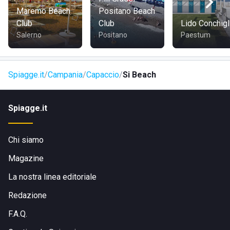
Maremo Beach
Positano Beach
Club
Club
Lido Conchigl
Salerno
Positano
Paestum
Spiagge.it
Campania
Capaccio
Si Beach
Spiagge.it
Chi siamo
Magazine
La nostra linea editoriale
Redazione
F.A.Q.