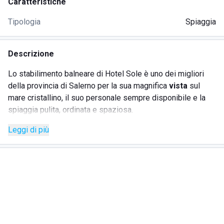
Caratteristiche
Tipologia
Spiaggia
Descrizione
Lo stabilimento balneare di Hotel Sole è uno dei migliori
della provincia di Salerno per la sua magnifica
vista
sul
mare cristallino, il suo personale sempre disponibile e la
spiaggia pulita, ordinata e spaziosa.
Tra i servizi offerti oltre al classico di
noleggio
lettini,
Leggi di più
ombrelloni e pedalò sono presenti quello di
ristorazione
con piatti tipici e
bar
che serve cocktail e aperitivi serali
lungomare.
La struttura presenta inoltre una
piscina
esterna dove è
possibile farsi il bagno, un servizio di rete ad internet
pubblico e una stanza dedicata all'intrattenimento tra clienti
attraverso giochi di società e carte.